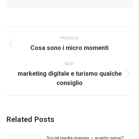
Post
PREVIOUS
navigation
Cosa sono i micro momenti
Previous
post:
NEXT
marketing digitale e turismo qualche
Next
consiglio
post:
Related Posts
Social media manger – quanto serve?