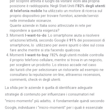
per scoprire attività e luoghi da visitare vicini alla propria
posizione è raddoppiata. Negli Stati Uniti
l’82% degli utenti
di telefonia mobile
ha utilizzato un motore di ricerca sul
proprio dispositivo per trovare fornitori, aziende/servizi
nelle immediate vicinanze.
Quante aziende in Italia sono attrezzate in rete per
rispondere a questa esigenza?
Momenti
I-want-to-do
: Lo smartphone aiuta a risolvere
un’azione/attività, secondo Google il
91%
dei possessori di
smartphone, lo utilizzano per avere spunti o idee sul cosa
fare anche mentre si sta facendo qualcosa.
Momenti
I-want-to-buy
: l’82% degli utenti mobile controlla
il proprio telefono cellulare, mentre si trova in un negozio,
per scegliere un prodotto. Lo stesso accade nel caso
dei turisti che per selezionare un ristorante ad esempio ne
consultano la reputazione on-line, attraverso recensioni,
commenti, check-in degli utenti.
La sfida per le aziende è quella di identificare adeguate
strategie di contenuto per influenzare i consumatori nel
“micro momento” più adatto; è fondamentale quindi secondo
Google, individuare i “micro-momenti” per i quali è essenziale