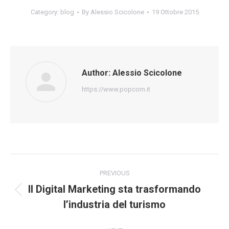
Category:
blog
By
Alessio Scicolone
19 Ottobre 2015
Author:
Alessio Scicolone
https://www.popcom.it
Post
PREVIOUS
navigation
Il Digital Marketing sta trasformando
Previous
l’industria del turismo
post: