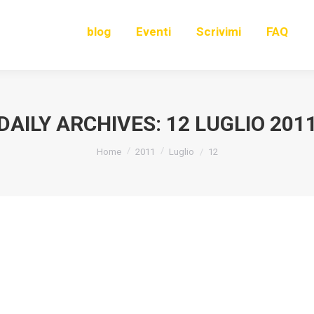
blog
Eventi
Scrivimi
FAQ
DAILY ARCHIVES:
12 LUGLIO 201
You are here:
Home
2011
Luglio
12