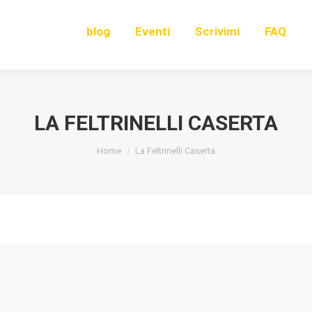
blog
Eventi
Scrivimi
FAQ
LA FELTRINELLI CASERTA
You are here:
Home
La Feltrinelli Caserta