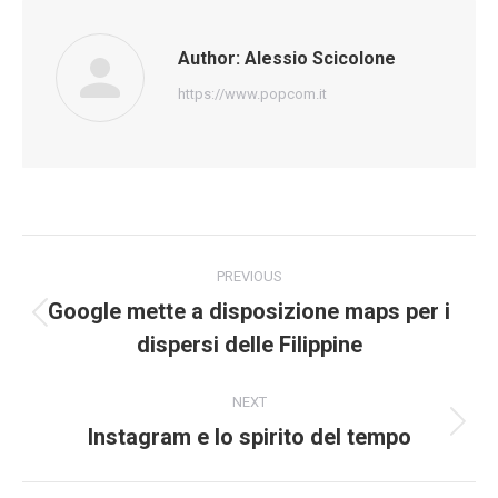
Author:
Alessio Scicolone
https://www.popcom.it
Post
PREVIOUS
navigation
Google mette a disposizione maps per i
Previous
dispersi delle Filippine
post:
NEXT
Instagram e lo spirito del tempo
Next
post: