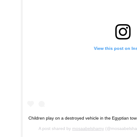
View this post on In
Children play on a destroyed vehicle in the Egyptian t
A post shared by
mosaabelshamy
(@mosaabelsha