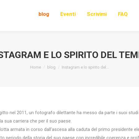
blog
Eventi
Scrivimi
FAQ
STAGRAM E LO SPIRITO DEL TE
You are here:
Home
blog
Instagram e lo spirito del…
Egitto nel 2011, un fotografo dilettante ha messo da parte i suoi stud
 la sua carriera che per il suo paese.
tta armata in corso dall’ascesa alla caduta del primo presidente ele
periodo della storia del suo paese con incredibile coerenza e prof