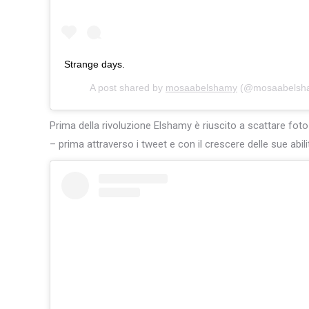
Strange days.
A post shared by
mosaabelshamy
(@mosaabelsh
Prima della rivoluzione Elshamy è riuscito a scattare foto
– prima attraverso i tweet e con il crescere delle sue abi