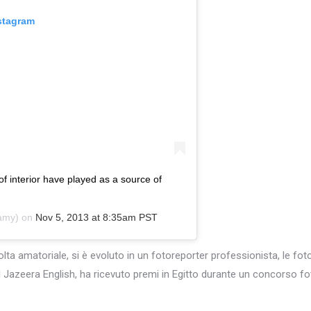
stagram
of interior have played as a source of
amy) on
Nov 5, 2013 at 8:35am PST
olta amatoriale, si è evoluto in un fotoreporter professionista, le fo
 Jazeera English, ha ricevuto premi in Egitto durante un concorso foto