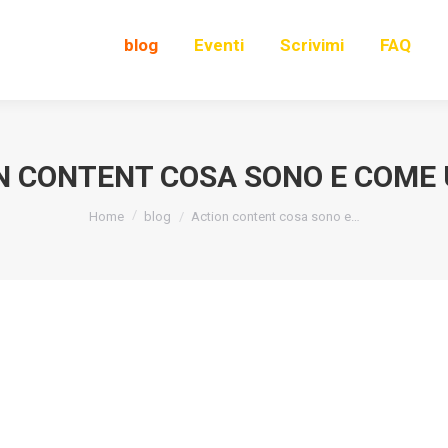
blog
Eventi
Scrivimi
FAQ
N CONTENT COSA SONO E COME 
You are here:
Home
blog
Action content cosa sono e…