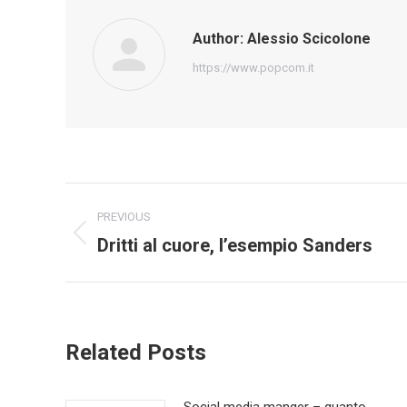
Author:
Alessio Scicolone
https://www.popcom.it
Post
PREVIOUS
navigation
Dritti al cuore, l’esempio Sanders
Previous
post:
Related Posts