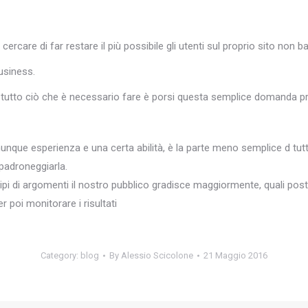
ercare di far restare il più possibile gli utenti sul proprio sito non b
usiness.
tto ciò che è necessario fare è porsi questa semplice domanda prim
munque esperienza e una certa abilità, è la parte meno semplice d tu
 padroneggiarla.
tipi di argomenti il nostro pubblico gradisce maggiormente, quali post 
r poi monitorare i risultati
Category:
blog
By
Alessio Scicolone
21 Maggio 2016